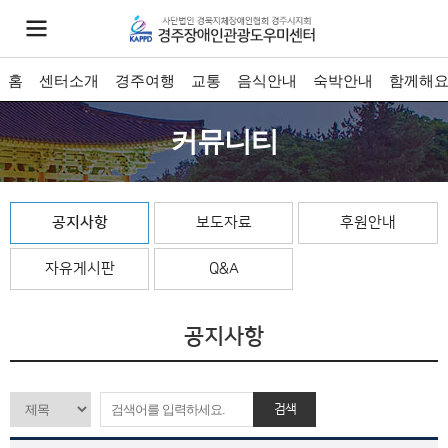
홈
센터소개
경주여행
교통
음식안내
숙박안내
함께해
커뮤니티
공지사항
보도자료
후원안내
자유게시판
Q&A
공지사항
검색