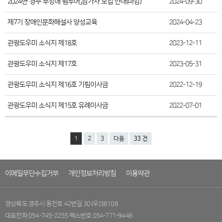
2024년「경주 무장애 팸투어」참가자 모집 안내(마감)
2024-09-30
제7기 장애인문화해설사 양성교육
2024-04-23
관광도우미 소식지 제18호
2023-12-11
관광도우미 소식지 제17호
2023-05-31
관광도우미 소식지 제16호 기림이사금
2022-12-19
관광도우미 소식지 제15호 유례이사금
2022-07-01
1
2
3
다음
33 건
이메일무단수집거부
개인정보처리방침
이용약관
경상북도 경주시 동천로 42번길 30 (우)38108
대표전화 054-745-2255 팩스번호 054-771-9446